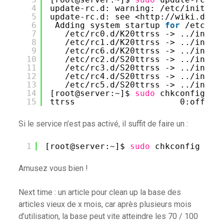
4
update-rc.d: warning: 
/etc/init
.d
/
5
update-rc.d: see <http:
//wiki
.debi
6
Adding system startup 
for
/etc/in
7
/etc/rc0
.d
/K20ttrss
-> ..
/init
.
8
/etc/rc1
.d
/K20ttrss
-> ..
/init
.
9
/etc/rc6
.d
/K20ttrss
-> ..
/init
.
10
/etc/rc2
.d
/S20ttrss
-> ..
/init
.
11
/etc/rc3
.d
/S20ttrss
-> ..
/init
.
12
/etc/rc4
.d
/S20ttrss
-> ..
/init
.
13
/etc/rc5
.d
/S20ttrss
-> ..
/init
.
14
[root@server:~]$ 
sudo
chkconfig --
15
ttrss                     0:off  1
Si le service n’est pas activé, il suffit de faire un :
1
[root@server:~]$ 
sudo
chkconfig ttr
Amusez vous bien !
Next time : un article pour clean up la base des
articles vieux de x mois, car après plusieurs mois
d’utilisation, la base peut vite atteindre les 70 / 100