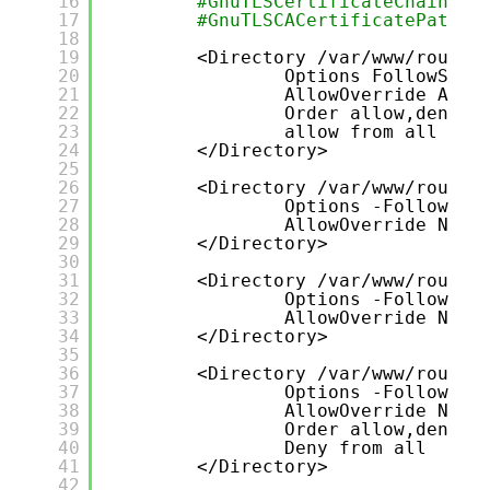
16
#GnuTLSCertificateChainFil
17
#GnuTLSCACertificatePath /
18
19
<Directory 
/var/www/roundc
20
Options FollowSymL
21
AllowOverride All
22
Order allow,deny
23
allow from all
24
<
/Directory
>
25
26
<Directory 
/var/www/roundc
27
Options -FollowSym
28
AllowOverride None
29
<
/Directory
>
30
31
<Directory 
/var/www/roundc
32
Options -FollowSym
33
AllowOverride None
34
<
/Directory
>
35
36
<Directory 
/var/www/roundc
37
Options -FollowSym
38
AllowOverride None
39
Order allow,deny
40
Deny from all
41
<
/Directory
>
42