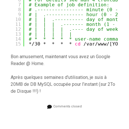
7
# Example of job definition:
8
# .---------------- minute (0 - 59
9
# |  .------------- hour (0 - 23)
10
# |  |  .---------- day of month (
11
# |  |  |  .------- month (1 - 12)
12
# |  |  |  |  .---- day of week (0
13
# |  |  |  |  |
14
# *  *  *  *  * user-name command 
15
*
/30
*  *  *  * 
cd
/var/www/
[YOUR_
Bon amusement, maintenant vous avez un Google
Reader @ Home.
Après quelques semaines d’utilisation, je suis à
20MB de DB MySQL occupée pour l’instant (sur 2To
de Disque !!!) !
Comments closed