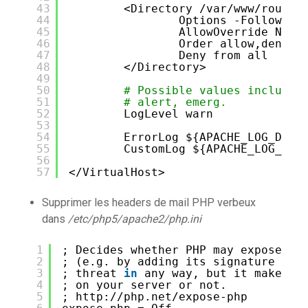
43
<Directory 
/var/www/roundc
44
Options -FollowSym
45
AllowOverride None
46
Order allow,deny
47
Deny from all
48
<
/Directory
>
49
50
# Possible values include:
51
# alert, emerg.
52
LogLevel warn
53
54
ErrorLog ${APACHE_LOG_DIR}
55
CustomLog ${APACHE_LOG_DIR
56
57
<
/VirtualHost
>
Supprimer les headers de mail PHP verbeux
dans
/etc/php5/apache2/php.ini
1
; Decides whether PHP may expose th
2
; (e.g. by adding its signature to 
3
; threat 
in
any way, but it makes i
4
; on your server or not.
5
; http:
//php
.net
/expose-php