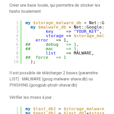
Créer une base locale, qui permettra de stocker les
hashs localement
1
my
$storage_malware_db
= Net::Goog
2
my
$malware_db
= Net::Google::Sa
3
key
=> 
"YOUR_KEY"
,
4
storage
=> 
$storage_malwar
5
error
=> 1,
6
##      debug   => 1,
7
##      mac     => 1,
8
list
=> MALWARE,
9
##  force   => 1
10
);
Il est possible de télécharger 2 bases (paramètre
LIST) : MALWARE (goog-malware-shava.db) ou
PHISHING (googpub-phish-shavar.db)
Vérifier les mises à jour :
1
my
$last_db1
= 
$storage_malware_db
2
my
$next_db1
= 
$last_db1
+
$storage_