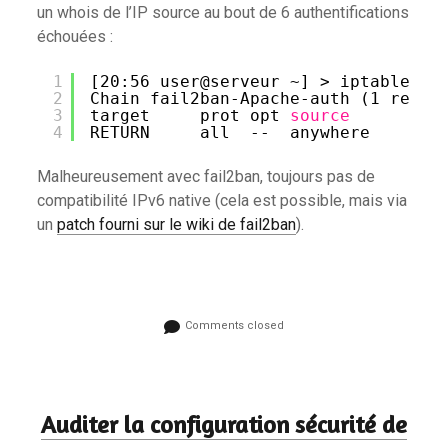
un whois de l’IP source au bout de 6 authentifications
échouées :
1
[20:56 user@serveur ~] > iptables -
2
Chain fail2ban-Apache-auth (1 refer
3
target     prot opt 
source
4
RETURN     all  --  anywhere       
Malheureusement avec fail2ban, toujours pas de
compatibilité IPv6 native (cela est possible, mais via
un
patch fourni sur le wiki de fail2ban
).
Comments closed
Auditer la configuration sécurité de