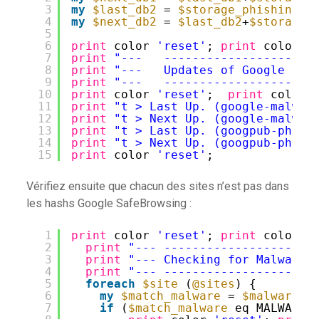
3
my
$last_db2
= 
$storage_phishing_d
4
my
$next_db2
= 
$last_db2
+
$storage_
5
6
print
color 
'reset'
; 
print
color 
'
7
print
"---   ---------------------
8
print
"---   Updates of Google Saf
9
print
"---   ---------------------
10
print
color 
'reset'
;  
print
color 
11
print
"t > Last Up. (google-malwar
12
print
"t > Next Up. (google-malwar
13
print
"t > Last Up. (googpub-phish
14
print
"t > Next Up. (googpub-phish
15
print
color 
'reset'
;
Vérifiez ensuite que chacun des sites n’est pas dans
les hashs Google SafeBrowsing :
1
print
color 
'reset'
; 
print
color 
'
2
print
"--- ---------------------
3
print
"--- Checking for Malwares
4
print
"--- ---------------------
5
foreach
$site
(
@sites
) {
6
my
$match_malware
= 
$malware_d
7
if
(
$match_malware
eq MALWARE)