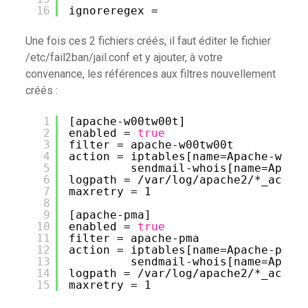
16
ignoreregex =
Une fois ces 2 fichiers créés, il faut éditer le fichier
/etc/fail2ban/jail.conf et y ajouter, à votre
convenance, les références aux filtres nouvellement
créés :
1
[apache-w00tw00t]
2
enabled = 
true
3
filter = apache-w00tw00t
4
action = iptables[name=Apache-w00t
5
sendmail-whois[name=Apach
6
logpath = 
/var/log/apache2/
*_acces
7
maxretry = 1
8
9
[apache-pma]
10
enabled = 
true
11
filter = apache-pma
12
action = iptables[name=Apache-pma,
13
sendmail-whois[name=Apach
14
logpath = 
/var/log/apache2/
*_acces
15
maxretry = 1