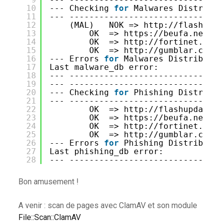
10
--- Checking 
for
Malwares Distribu
11
--- ------------------------------
12
(MAL)   NOK => http:
//flashupd
13
OK  => https:
//beufa
.net
14
OK  => http:
//fortinet
.com
15
OK  => http:
//gumblar
.cn
16
--- Errors 
for
Malwares Distributi
17
Last malware_db error:
18
--- ------------------------------
19
--- ------------------------------
20
--- Checking 
for
Phishing Distribu
21
--- ------------------------------
22
OK  => http:
//flashupdate
.
23
OK  => https:
//beufa
.net
24
OK  => http:
//fortinet
.com
25
OK  => http:
//gumblar
.cn
26
--- Errors 
for
Phishing Distributi
27
Last phishing_db error:
28
--- ------------------------------
Bon amusement !
A venir : scan de pages avec ClamAV et son module
File::Scan::ClamAV