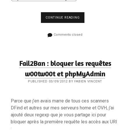
AUDITER
CONTINUE READING
LA
CONFIGURATION
SÉCURITÉ
Comments closed
DE
VOTRE
UNIX
AVEC
LYNIS
Fail2Ban : bloquer les requêtes
w00tw00t et phpMyAdmin
PUBLISHED 03/09/2012 BY FABIEN VINCENT
Parce que j’en avais marre de tous ces scanners
DFind et autres sur mes serveurs home et OVH, j’ai
ajouté deux regexp que je vous partage ici pour
bloquer après la première requête les accès aux URI
: