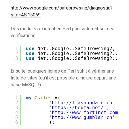
http://www.google.com/safebrowsing/diagnostic?
site=AS:15069
Des modules existent en Perl pour automatiser ces
vérifications :
1
use
Net::Google::SafeBrowsing2;
2
use
Net::Google::SafeBrowsing2::Sto
3
use
Net::Google::SafeBrowsing2::Sql
Ensuite, quelques lignes de Perl suffit à vérifier une
liste de sites (qu’il est possible d’inclure depuis une
base MySQL !)
1
my
@sites
=(
2
'http://flashupdate.co.cc/'
3
'https://beufa.net/'
,
4
'http://www.fortinet.com/'
,
5
'http://www.gumblar.cn'
6
);