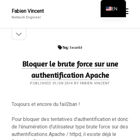
EN
open
Fabien Vincent
menu
Network Engineer
FR
open
Sidebar
sidebar
Tag:
Securité
Bloquer le brute force sur une
authentification Apache
PUBLISHED 01/09/2014 BY FABIEN VINCENT
Toujours et encore du fail2ban !
Pour bloquer des tentatives d’authentification et donc
de l’énumération d’utilisateur type brute force sur des
authentifications Apache / httpd, il existe déjà le