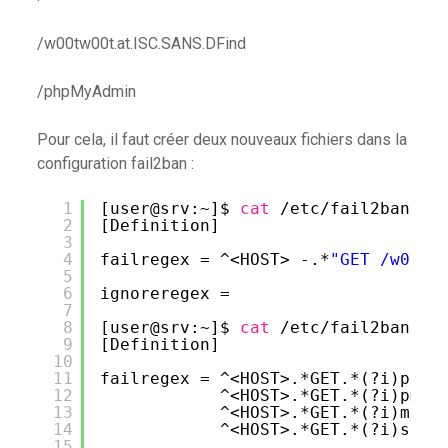
/w00tw00t.at.ISC.SANS.DFind
/phpMyAdmin
Pour cela, il faut créer deux nouveaux fichiers dans la
configuration fail2ban :
1
[user@srv:~]$ 
cat
/etc/fail2ban/fi
2
[Definition]
3
4
failregex = ^<HOST> -.*
"GET /w00tw
5
6
ignoreregex =
7
8
[user@srv:~]$ 
cat
/etc/fail2ban/fi
9
[Definition]
10
11
failregex = ^<HOST>.*GET.*(?i)phpm
12
^<HOST>.*GET.*(?i)pma.
13
^<HOST>.*GET.*(?i)mysq
14
^<HOST>.*GET.*(?i)setu
15