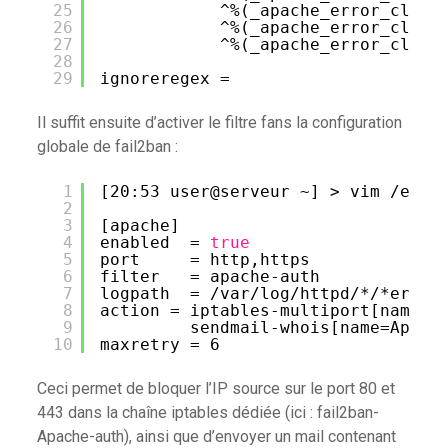
25
^%(_apache_error_clien
26
^%(_apache_error_clien
27
^%(_apache_error_clien
28
29
ignoreregex =
Il suffit ensuite d’activer le filtre fans la configuration
globale de fail2ban :
1
[20:53 user@serveur ~] > vim 
/etc/
2
3
[apache]
4
enabled  = 
true
5
port     = http,https
6
filter   = apache-auth
7
logpath  = 
/var/log/httpd/
*/*error
8
action = iptables-multiport[name=A
9
sendmail-whois[name=Apach
10
maxretry = 6
Ceci permet de bloquer l’IP source sur le port 80 et
443 dans la chaîne iptables dédiée (ici : fail2ban-
Apache-auth), ainsi que d’envoyer un mail contenant