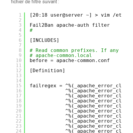
fichier de filtre suivant :
1
[20:18 user@server ~] > vim 
/etc/f
2
3
Fail2Ban apache-auth filter
4
#
5
6
[INCLUDES]
7
8
# Read common prefixes. If any cus
9
# apache-common.local
10
before = apache-common.conf
11
12
[Definition]
13
14
15
failregex = ^%(_apache_error_clien
16
^%(_apache_error_clien
17
^%(_apache_error_clien
18
^%(_apache_error_clien
19
^%(_apache_error_clien
20
^%(_apache_error_clien
21
^%(_apache_error_clien
22
^%(_apache_error_clien
23
^%(_apache_error_clien
24
^%(_apache_error_clien