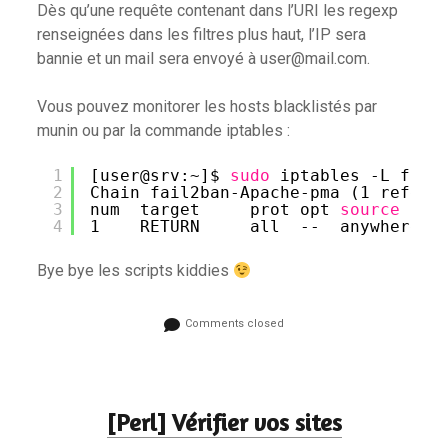
Dès qu’une requête contenant dans l’URI les regexp
renseignées dans les filtres plus haut, l’IP sera
bannie et un mail sera envoyé à user@mail.com.
Vous pouvez monitorer les hosts blacklistés par
munin ou par la commande iptables :
1
[user@srv:~]$ 
sudo
iptables -L fail
2
Chain fail2ban-Apache-pma (1 refere
3
num  target     prot opt 
source
4
1    RETURN     all  --  anywhere  
Bye bye les scripts kiddies
Comments closed
[Perl] Vérifier vos sites