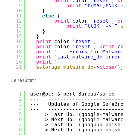
8
print
color 
'reset'
; 
print
9
print
"t(MAL)tNOK => "
10
}
11
else
{
12
print
color 
'reset'
; 
print
13
print
"ttOK  => "
.
$sit
14
}
15
}
16
print
color 
'reset'
;
17
print
color 
'reset'
; 
print
color
18
print
"--- Errors for Malwares D
19
print
"Last malware_db error: "
,
20
print
"--- ---------------------
21
$storage_malware_db
->
close
();
Le résultat :
1
user@pc:~$ perl Bureau
/safeb
2
---   ----------------------------
3
---   Updates of Google SafeBrowsi
4
---   ----------------------------
5
> Last Up. (google-malware-sh
6
> Next Up. (google-malware-sh
7
> Last Up. (googpub-phish-sha
8
> Next Up. (googpub-phish-sha
9
--- ------------------------------