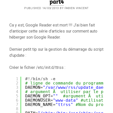
part4
PUBLISHED 14/03/2013 BY FABIEN VINCENT
Ca y est, Google Reader est mort !!! J’ai bien fait
d’anticiper cette série d’articles sur comment auto
héberger son Google Reader.
Dernier petit tip sur la gestion du démarrage du script
d’update :
Créer le fichier /etc/init.d/ttrss :
1
#!/bin/sh -e
2
# ligne de commande du programme
3
DAEMON=
"/var/www/rss/update_daemon
4
# argument Ã  utiliser par le prog
5
DAEMON_OPT=
""
#argument Ã  utilis
6
DAEMONUSER=
"www-data"
#utilisateur
7
DAEMON_NAME=
"ttrss"
#Nom du progra
8