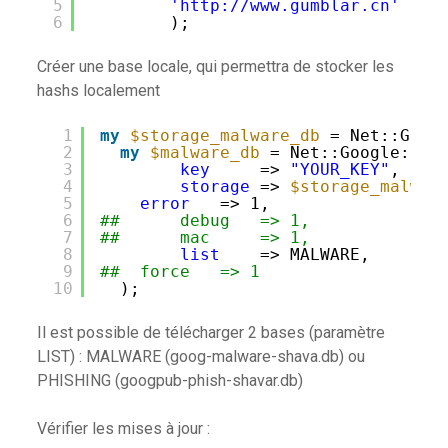
5
'http://www.gumblar.cn'
6
);
Créer une base locale, qui permettra de stocker les
hashs localement
1
my
$storage_malware_db
= Net::Goog
2
my
$malware_db
= Net::Google::Sa
3
key
=> 
"YOUR_KEY"
,
4
storage
=> 
$storage_malwar
5
error
=> 1,
6
##      debug   => 1,
7
##      mac     => 1,
8
list
=> MALWARE,
9
##  force   => 1
10
);
Il est possible de télécharger 2 bases (paramètre
LIST) : MALWARE (goog-malware-shava.db) ou
PHISHING (googpub-phish-shavar.db)
Vérifier les mises à jour :