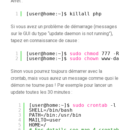
Arrêt :
1
[user@home:~]$ killall php
Si vous avez un problème de démarrage (messages
sur le GUI du type “update daemon is not running”),
tapez en connaissance de cause :
1
[user@home:~]$ 
sudo
chmod
777 -R 
/v
2
[user@home:~]$ 
sudo
chown
www-data:
Sinon vous pourrez toujours démarrer avec la
crontab, mais vous aurez un message comme quoi le
démon ne tourne pas ! Par exemple pour lancer un
update toutes les 30 minutes :
1
[user@home:~]$ 
sudo
crontab
-l -u 
2
SHELL=
/bin/bash
3
PATH=
/bin
:
/usr/bin
4
MAILTO=user
5
HOME=/
6
# For details see man 4 crontabs