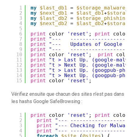
1
my
$last_db1
= 
$storage_malware_db
2
my
$next_db1
= 
$last_db1
+
$storage_
3
my
$last_db2
= 
$storage_phishing_d
4
my
$next_db2
= 
$last_db2
+
$storage_
5
6
print
color 
'reset'
; 
print
color 
'
7
print
"---   ---------------------
8
print
"---   Updates of Google Saf
9
print
"---   ---------------------
10
print
color 
'reset'
;  
print
color 
11
print
"t > Last Up. (google-malwar
12
print
"t > Next Up. (google-malwar
13
print
"t > Last Up. (googpub-phish
14
print
"t > Next Up. (googpub-phish
15
print
color 
'reset'
;
Vérifiez ensuite que chacun des sites n’est pas dans
les hashs Google SafeBrowsing :
1
print
color 
'reset'
; 
print
color 
'
2
print
"--- ---------------------
3
print
"--- Checking for Malwares
4
print
"--- ---------------------
5
foreach
$site
(
@sites
) {