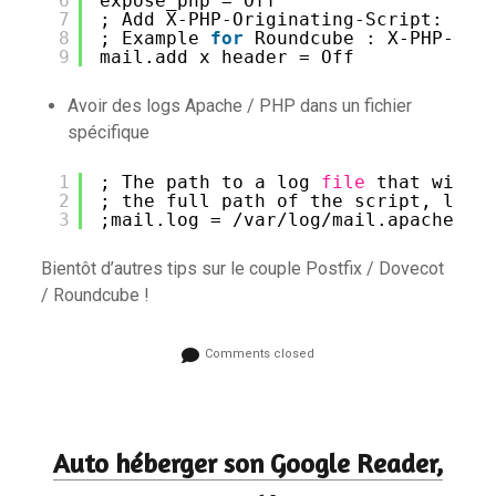
6
expose_php = Off
7
; Add X-PHP-Originating-Script: tha
8
; Example 
for
Roundcube : X-PHP-Ori
9
mail.add_x_header = Off
Avoir des logs Apache / PHP dans un fichier
spécifique
1
; The path to a log 
file
that will 
2
; the full path of the script, line
3
;mail.log = 
/var/log/mail
.apache-ph
Bientôt d’autres tips sur le couple Postfix / Dovecot
/ Roundcube !
Comments closed
Auto héberger son Google Reader,