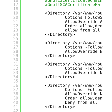
16
#GnuTLSCertificateChainFil
17
#GnuTLSCACertificatePath /
18
19
<Directory 
/var/www/roundc
20
Options FollowSymL
21
AllowOverride All
22
Order allow,deny
23
allow from all
24
<
/Directory
>
25
26
<Directory 
/var/www/roundc
27
Options -FollowSym
28
AllowOverride None
29
<
/Directory
>
30
31
<Directory 
/var/www/roundc
32
Options -FollowSym
33
AllowOverride None
34
<
/Directory
>
35
36
<Directory 
/var/www/roundc
37
Options -FollowSym
38
AllowOverride None
39
Order allow,deny
40
Deny from all
41
<
/Directory
>
42