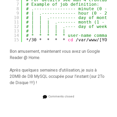
7
# Example of job definition:
8
# .---------------- minute (0 - 59
9
# |  .------------- hour (0 - 23)
10
# |  |  .---------- day of month (
11
# |  |  |  .------- month (1 - 12)
12
# |  |  |  |  .---- day of week (0
13
# |  |  |  |  |
14
# *  *  *  *  * user-name command 
15
*
/30
*  *  *  * 
cd
/var/www/
[YOUR_
Bon amusement, maintenant vous avez un Google
Reader @ Home.
Après quelques semaines d’utilisation, je suis à
20MB de DB MySQL occupée pour l’instant (sur 2To
de Disque !!!) !
Comments closed