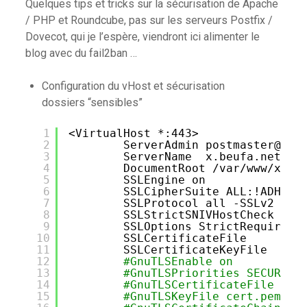
Quelques tips et tricks sur la sécurisation de Apache
/ PHP et Roundcube, pas sur les serveurs Postfix /
Dovecot, qui je l’espère, viendront ici alimenter le
blog avec du fail2ban …
Configuration du vHost et sécurisation
dossiers “sensibles”
1
<VirtualHost *:443>
2
ServerAdmin postmaster@beu
3
ServerName  x.beufa.net
4
DocumentRoot 
/var/www/x
5
SSLEngine on
6
SSLCipherSuite ALL:!ADH:RC
7
SSLProtocol all -SSLv2
8
SSLStrictSNIVHostCheck on
9
SSLOptions StrictRequire
10
SSLCertificateFile     cer
11
SSLCertificateKeyFile  cer
12
#GnuTLSEnable on 
13
#GnuTLSPriorities SECURE:!
14
#GnuTLSCertificateFile cer
15
#GnuTLSKeyFile cert.pem