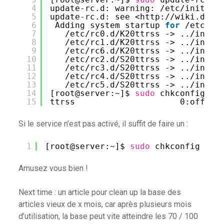
4
update-rc.d: warning: 
/etc/init
.d
/
5
update-rc.d: see <http:
//wiki
.debi
6
Adding system startup 
for
/etc/in
7
/etc/rc0
.d
/K20ttrss
-> ..
/init
.
8
/etc/rc1
.d
/K20ttrss
-> ..
/init
.
9
/etc/rc6
.d
/K20ttrss
-> ..
/init
.
10
/etc/rc2
.d
/S20ttrss
-> ..
/init
.
11
/etc/rc3
.d
/S20ttrss
-> ..
/init
.
12
/etc/rc4
.d
/S20ttrss
-> ..
/init
.
13
/etc/rc5
.d
/S20ttrss
-> ..
/init
.
14
[root@server:~]$ 
sudo
chkconfig --
15
ttrss                     0:off  1
Si le service n’est pas activé, il suffit de faire un :
1
[root@server:~]$ 
sudo
chkconfig ttr
Amusez vous bien !
Next time : un article pour clean up la base des
articles vieux de x mois, car après plusieurs mois
d’utilisation, la base peut vite atteindre les 70 / 100