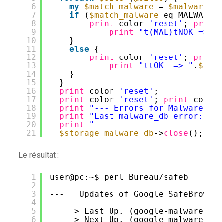
6
my
$match_malware
= 
$malware_d
7
if
(
$match_malware
eq MALWARE)
8
print
color 
'reset'
; 
print
9
print
"t(MAL)tNOK => "
10
}
11
else
{
12
print
color 
'reset'
; 
print
13
print
"ttOK  => "
.
$sit
14
}
15
}
16
print
color 
'reset'
;
17
print
color 
'reset'
; 
print
color
18
print
"--- Errors for Malwares D
19
print
"Last malware_db error: "
,
20
print
"--- ---------------------
21
$storage_malware_db
->
close
();
Le résultat :
1
user@pc:~$ perl Bureau
/safeb
2
---   ----------------------------
3
---   Updates of Google SafeBrowsi
4
---   ----------------------------
5
> Last Up. (google-malware-sh
6
> Next Up. (google-malware-sh