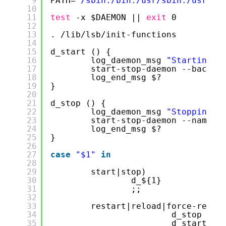
9
PATH=
"/sbin:/bin:/usr/sbin:/usr/bi
10
11
test
-x $DAEMON || 
exit
0
12
13
. 
/lib/lsb/init-functions
14
15
d_start () {
16
log_daemon_msg 
"Starting s
17
start-stop-daemon --backgr
18
log_end_msg $?
19
}
20
21
d_stop () {
22
log_daemon_msg 
"Stopping s
23
start-stop-daemon --name $
24
log_end_msg $?
25
}
26
27
case
"$1"
in
28
29
start|stop)
30
d_${1}
31
;;
32
33
restart|reload|force-reloa
34
d_stop
35
d_start