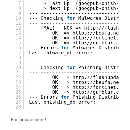
7
> Last Up. (googpub-phish-sha
8
> Next Up. (googpub-phish-sha
9
--- ------------------------------
10
--- Checking 
for
Malwares Distribu
11
--- ------------------------------
12
(MAL)   NOK => http:
//flashupd
13
OK  => https:
//beufa
.net
14
OK  => http:
//fortinet
.com
15
OK  => http:
//gumblar
.cn
16
--- Errors 
for
Malwares Distributi
17
Last malware_db error:
18
--- ------------------------------
19
--- ------------------------------
20
--- Checking 
for
Phishing Distribu
21
--- ------------------------------
22
OK  => http:
//flashupdate
.
23
OK  => https:
//beufa
.net
24
OK  => http:
//fortinet
.com
25
OK  => http:
//gumblar
.cn
26
--- Errors 
for
Phishing Distributi
27
Last phishing_db error:
28
--- ------------------------------
Bon amusement !