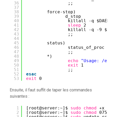
36
;;
37
38
force-stop)
39
d_stop
40
killall -q $DAEMON
41
sleep
2
42
killall -q -9 $DAE
43
;;
44
45
status)
46
status_of_proc 
"$D
47
;;
48
*)
49
echo
"Usage: /etc/
50
exit
1
51
;;
52
esac
53
exit
0
Ensuite, il faut suffit de taper les commandes
suivantes :
1
[root@server:~]$ 
sudo
chmod
+x 
/et
2
[root@server:~]$ 
sudo
chmod
0755 
/
3
[root@server:~]$ 
sudo
update-rc.d 