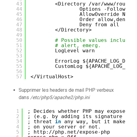
43
<Directory 
/var/www/roundc
44
Options -FollowSym
45
AllowOverride None
46
Order allow,deny
47
Deny from all
48
<
/Directory
>
49
50
# Possible values include:
51
# alert, emerg.
52
LogLevel warn
53
54
ErrorLog ${APACHE_LOG_DIR}
55
CustomLog ${APACHE_LOG_DIR
56
57
<
/VirtualHost
>
Supprimer les headers de mail PHP verbeux
dans
/etc/php5/apache2/php.ini
1
; Decides whether PHP may expose th
2
; (e.g. by adding its signature to 
3
; threat 
in
any way, but it makes i
4
; on your server or not.
5
; http:
//php
.net
/expose-php