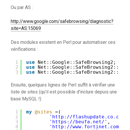
Ou par AS :
http://www.google.com/safebrowsing/diagnostic?
site=AS:15069
Des modules existent en Perl pour automatiser ces
vérifications :
1
use
Net::Google::SafeBrowsing2;
2
use
Net::Google::SafeBrowsing2::Sto
3
use
Net::Google::SafeBrowsing2::Sql
Ensuite, quelques lignes de Perl suffit à vérifier une
liste de sites (qu’il est possible d’inclure depuis une
base MySQL !)
1
my
@sites
=(
2
'http://flashupdate.co.cc/'
3
'https://beufa.net/'
,
4
'http://www.fortinet.com/'
,