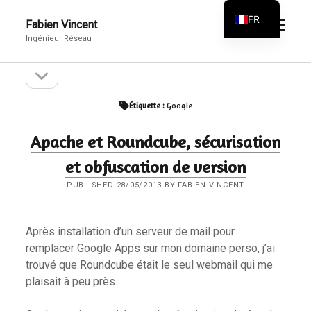
FR
open
Fabien Vincent
menu
Ingénieur Réseau
EN
open
Sidebar
sidebar
Étiquette :
Google
Apache et Roundcube, sécurisation
et obfuscation de version
PUBLISHED 28/05/2013 BY FABIEN VINCENT
Après installation d’un serveur de mail pour
remplacer Google Apps sur mon domaine perso, j’ai
trouvé que Roundcube était le seul webmail qui me
plaisait à peu près.