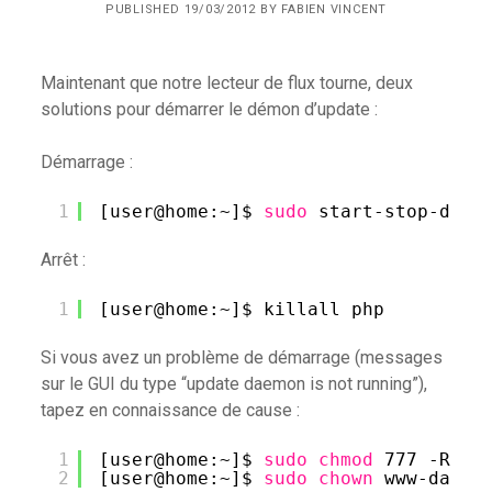
PUBLISHED 19/03/2012 BY FABIEN VINCENT
Maintenant que notre lecteur de flux tourne, deux
solutions pour démarrer le démon d’update :
Démarrage :
1
[user@home:~]$ 
sudo
start-stop-daem
Arrêt :
1
[user@home:~]$ killall php
Si vous avez un problème de démarrage (messages
sur le GUI du type “update daemon is not running”),
tapez en connaissance de cause :
1
[user@home:~]$ 
sudo
chmod
777 -R 
/v
2
[user@home:~]$ 
sudo
chown
www-data: