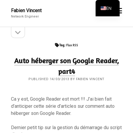
EN
open
Fabien Vincent
menu
Network Engineer
FR
open
Sidebar
sidebar
Tag:
Flux RSS
Auto héberger son Google Reader,
part4
PUBLISHED 14/03/2013 BY FABIEN VINCENT
Ca y est, Google Reader est mort !!! J’ai bien fait
d’anticiper cette série d’articles sur comment auto
héberger son Google Reader.
Dernier petit tip sur la gestion du démarrage du script