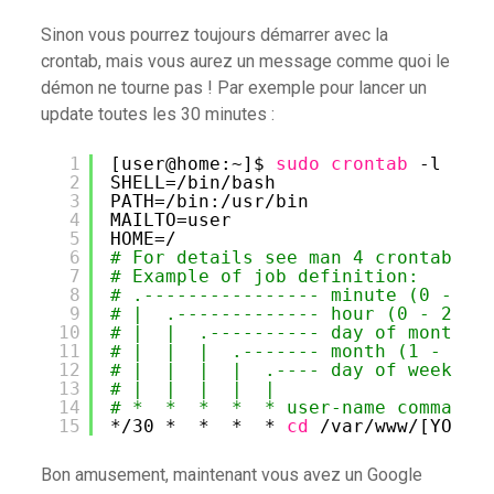
Sinon vous pourrez toujours démarrer avec la
crontab, mais vous aurez un message comme quoi le
démon ne tourne pas ! Par exemple pour lancer un
update toutes les 30 minutes :
1
[user@home:~]$ 
sudo
crontab
-l -u 
2
SHELL=
/bin/bash
3
PATH=
/bin
:
/usr/bin
4
MAILTO=user
5
HOME=/
6
# For details see man 4 crontabs
7
# Example of job definition:
8
# .---------------- minute (0 - 59
9
# |  .------------- hour (0 - 23)
10
# |  |  .---------- day of month (
11
# |  |  |  .------- month (1 - 12)
12
# |  |  |  |  .---- day of week (0
13
# |  |  |  |  |
14
# *  *  *  *  * user-name command 
15
*
/30
*  *  *  * 
cd
/var/www/
[YOUR_
Bon amusement, maintenant vous avez un Google