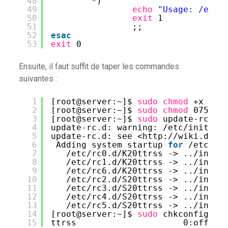
48
*)
49
echo
"Usage: /etc/
50
exit
1
51
;;
52
esac
53
exit
0
Ensuite, il faut suffit de taper les commandes
suivantes :
1
[root@server:~]$ 
sudo
chmod
+x 
/et
2
[root@server:~]$ 
sudo
chmod
0755 
/
3
[root@server:~]$ 
sudo
update-rc.d 
4
update-rc.d: warning: 
/etc/init
.d
/
5
update-rc.d: see <http:
//wiki
.debi
6
Adding system startup 
for
/etc/in
7
/etc/rc0
.d
/K20ttrss
-> ..
/init
.
8
/etc/rc1
.d
/K20ttrss
-> ..
/init
.
9
/etc/rc6
.d
/K20ttrss
-> ..
/init
.
10
/etc/rc2
.d
/S20ttrss
-> ..
/init
.
11
/etc/rc3
.d
/S20ttrss
-> ..
/init
.
12
/etc/rc4
.d
/S20ttrss
-> ..
/init
.
13
/etc/rc5
.d
/S20ttrss
-> ..
/init
.
14
[root@server:~]$ 
sudo
chkconfig --
15
ttrss                     0:off  1