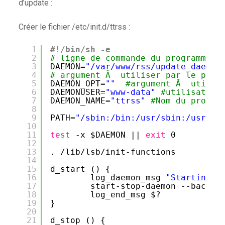
d’update :
Créer le fichier /etc/init.d/ttrss :
1
#!/bin/sh -e
2
# ligne de commande du programme
3
DAEMON=
"/var/www/rss/update_daemon
4
# argument Ã  utiliser par le prog
5
DAEMON_OPT=
""
#argument Ã  utilis
6
DAEMONUSER=
"www-data"
#utilisateur
7
DAEMON_NAME=
"ttrss"
#Nom du progra
8
9
PATH=
"/sbin:/bin:/usr/sbin:/usr/bi
10
11
test
-x $DAEMON || 
exit
0
12
13
. 
/lib/lsb/init-functions
14
15
d_start () {
16
log_daemon_msg 
"Starting s
17
start-stop-daemon --backgr
18
log_end_msg $?
19
}
20
21
d_stop () {