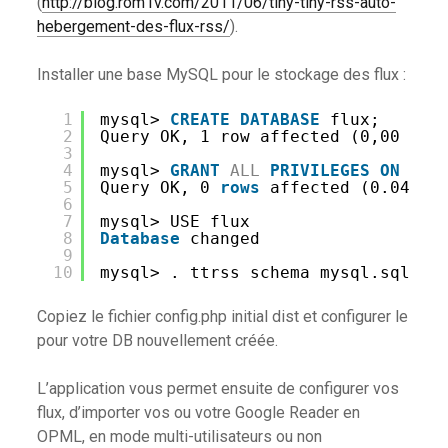
(
http://blog.rom1v.com/2011/06/tiny-tiny-rss-auto-
hebergement-des-flux-rss/
).
Installer une base MySQL pour le stockage des flux :
1
mysql> 
CREATE
DATABASE
flux;
2
Query OK, 1 row affected (0,00 sec
3
4
mysql> 
GRANT
ALL
PRIVILEGES
ON
flu
5
Query OK, 0 
rows
affected (0.04 se
6
7
mysql> USE flux
8
Database
changed
9
10
mysql> . ttrss_schema_mysql.sql
Copiez le fichier config.php initial dist et configurer le
pour votre DB nouvellement créée.
L’application vous permet ensuite de configurer vos
flux, d’importer vos ou votre Google Reader en
OPML, en mode multi-utilisateurs ou non