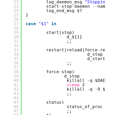
22
log_daemon_msg 
"Stopping s
23
start-stop-daemon --name $
24
log_end_msg $?
25
}
26
27
case
"$1"
in
28
29
start|stop)
30
d_${1}
31
;;
32
33
restart|reload|force-reloa
34
d_stop
35
d_start
36
;;
37
38
force-stop)
39
d_stop
40
killall -q $DAEMON
41
sleep
2
42
killall -q -9 $DAE
43
;;
44
45
status)
46
status_of_proc 
"$D
47
;;