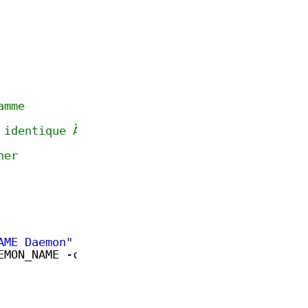
amme
 identique Ã  l'exÃ©cutable)
her
AME Daemon"
EMON_NAME -c www-data -Sbx $DAEMON -- $DAEMON