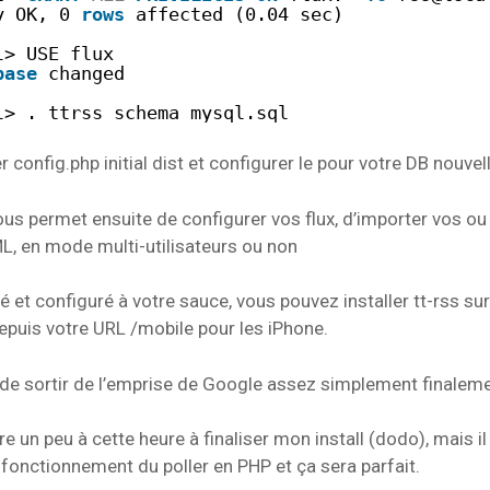
y OK, 0 
rows
affected (0.04 sec)
l> USE flux
base
changed
l> . ttrss_schema_mysql.sql
er config.php initial dist et configurer le pour votre DB nouve
vous permet ensuite de configurer vos flux, d’importer vos o
, en mode multi-utilisateurs ou non
lé et configuré à votre sauce, vous pouvez installer tt-rss su
epuis votre URL /mobile pour les iPhone.
e sortir de l’emprise de Google assez simplement finaleme
e un peu à cette heure à finaliser mon install (dodo), mais il 
fonctionnement du poller en PHP et ça sera parfait.