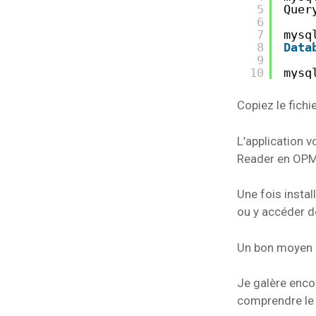
5
Quer
6
7
mysq
8
Data
9
10
mysq
Copiez le fichi
L’application 
Reader en OPML
Une fois instal
ou y accéder d
Un bon moyen d
Je galère encor
comprendre le 