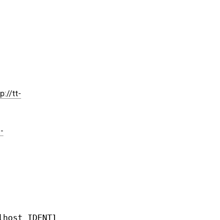
p://tt-
-
lhost IDENTIFIED 
BY
'rssreader'
;