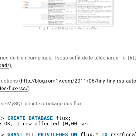
Tiny Tiny RSS Reader – Version Web
, rien de bien compliqué, il vous suffit de le télécharger ici (
htt
oad/
),
ructions (
http://blog.rom1v.com/2011/06/tiny-tiny-rss-auto
es-flux-rss/
).
base MySQL pour le stockage des flux :
l> 
CREATE
DATABASE
flux;
y OK, 1 row affected (0,00 sec
l> 
GRANT
ALL
PRIVILEGES
ON
flux.* 
TO
rss@loca