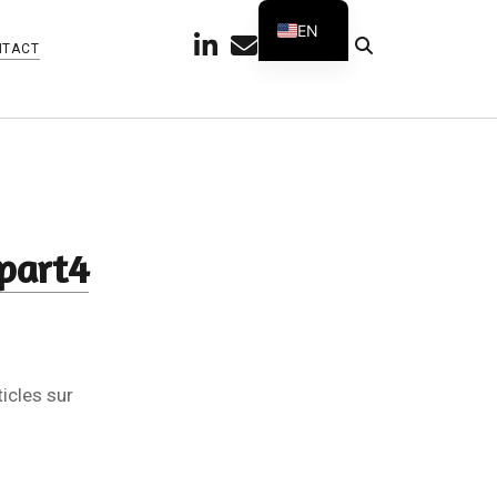
EN
linkedin
email
github
telegram
NTACT
FR
part4
ticles sur