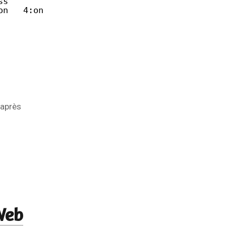
ss
on   4:on   5:on   6:off
 après
Web