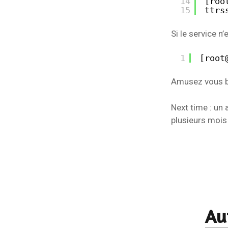
14
[roo
15
ttrs
Si le service n’e
1
[root
Amusez vous b
Next time : un 
plusieurs mois 
Au