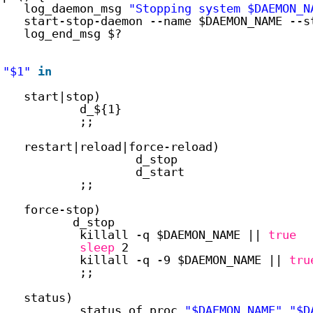
log_daemon_msg 
"Stopping system $DAEMON_N
start-stop-daemon --name $DAEMON_NAME --s
log_end_msg $?
"$1"
in
start|stop)
d_${1}
;;
restart|reload|force-reload)
d_stop
d_start
;;
force-stop)
d_stop
killall -q $DAEMON_NAME || 
true
sleep
2
killall -q -9 $DAEMON_NAME || 
tru
;;
status)
status_of_proc 
"$DAEMON_NAME"
"$D