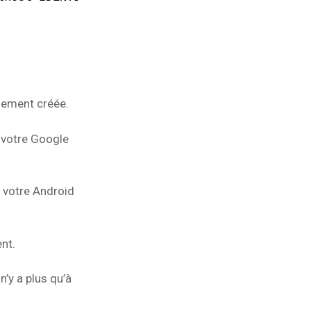
llement créée.
u votre Google
r votre Android
nt.
n’y a plus qu’à