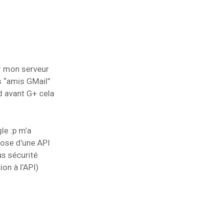
ur mon serveur
s “amis GMail”
nd avant G+ cela
le :p m’a
spose d’une API
us sécurité
ion à l’API)