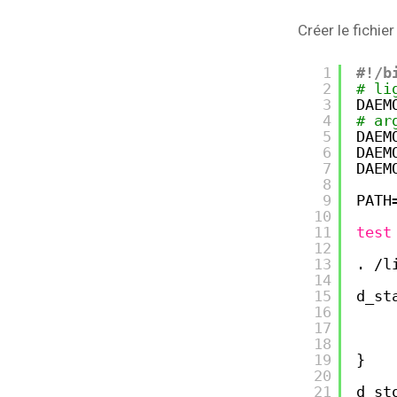
Créer le fichier
1
#!/b
2
# li
3
DAEM
4
# ar
5
DAEM
6
DAEM
7
DAEM
8
9
PATH
10
11
test
12
13
. 
/l
14
15
d_st
16
17
18
19
}
20
21
d_st