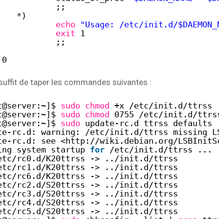
;;
*)
echo
"Usage: /etc/init.d/$DAEMON_
exit
1
;;
0
t suffit de taper les commandes suivantes :
t@server:~]$ 
sudo
chmod
+x 
/etc/init
.d
/ttrss
t@server:~]$ 
sudo
chmod
0755 
/etc/init
.d
/ttrs
t@server:~]$ 
sudo
update-rc.d ttrss defaults
te-rc.d: warning: 
/etc/init
.d
/ttrss
missing L
te-rc.d: see <http:
//wiki
.debian.org
/LSBInitS
ing system startup 
for
/etc/init
.d
/ttrss
...
etc/rc0
.d
/K20ttrss
-> ..
/init
.d
/ttrss
etc/rc1
.d
/K20ttrss
-> ..
/init
.d
/ttrss
etc/rc6
.d
/K20ttrss
-> ..
/init
.d
/ttrss
etc/rc2
.d
/S20ttrss
-> ..
/init
.d
/ttrss
etc/rc3
.d
/S20ttrss
-> ..
/init
.d
/ttrss
etc/rc4
.d
/S20ttrss
-> ..
/init
.d
/ttrss
etc/rc5
.d
/S20ttrss
-> ..
/init
.d
/ttrss