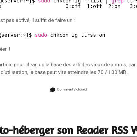
t@server:~]$ 
sudo
chkconfig --list | 
grep
ttr
s                     0:off  1:off  2:on   3:
st pas activé, il suffit de faire un :
@server:~]$ 
sudo
chkconfig ttrss on
ien !
article pour clean up la base des articles vieux de x mois, car
d’utilisation, la base peut vite atteindre les 70 / 100 MB…
Comments closed
to-héberger son Reader RSS 