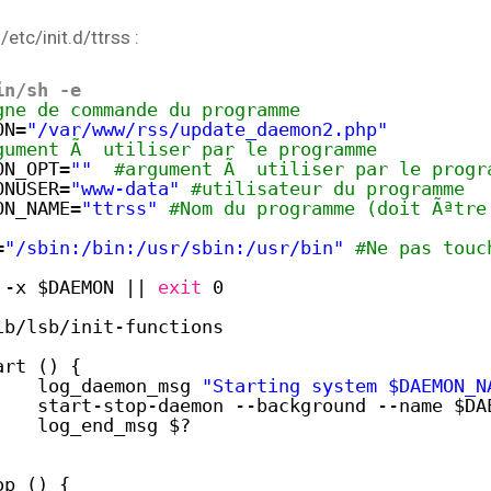
WebApplis
WebMail
Upload
Windows
 /etc/init.d/ttrss :
in/sh -e
gne de commande du programme
ON=
"/var/www/rss/update_daemon2.php"
gument Ã  utiliser par le programme
ON_OPT=
""
#argument Ã  utiliser par le progr
ONUSER=
"www-data"
#utilisateur du programme
ON_NAME=
"ttrss"
#Nom du programme (doit Ãªtre
=
"/sbin:/bin:/usr/sbin:/usr/bin"
#Ne pas touc
-x $DAEMON || 
exit
0
ib/lsb/init-functions
art () {
log_daemon_msg 
"Starting system $DAEMON_N
start-stop-daemon --background --name $DA
log_end_msg $?
op () {