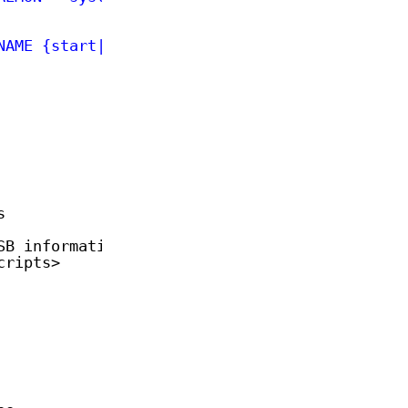
NAME {start|stop|force-stop|restart|reload|fo
s
SB information
cripts
>