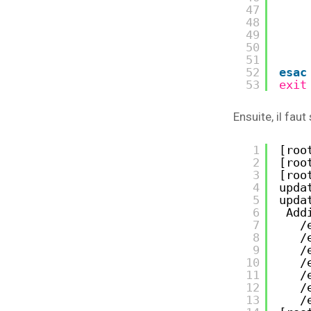
47
48
49
50
51
52
esac
53
exit
Ensuite, il fau
1
[roo
2
[roo
3
[roo
4
upda
5
upda
6
Add
7
/
8
/
9
/
10
/
11
/
12
/
13
/