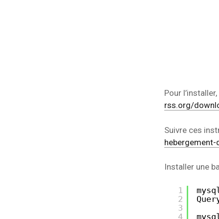
Pour l’installer
rss.org/downl
Suivre ces inst
hebergement-d
Installer une 
1
mysq
2
Quer
3
4
mysq