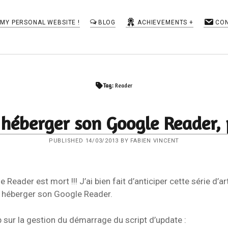
MY PERSONAL WEBSITE !
BLOG
ACHIEVEMENTS
CO
TAGS
Tag:
Reader
BGP
Apache
cisco
fail2ban
as-path-set
héberger son Google Reader, 
Flux RSS
Google
Google Reader
IOS-XR
Linux
IMAP
IOS
iptables
LaBox
Mail
PUBLISHED 14/03/2013 BY FABIEN VINCENT
Network
Numéricable
Perl
Reader
netflow
route policy
ROA
Roundcube
route map
 Reader est mort !!! J’ai bien fait d’anticiper cette série d’ar
héberger son Google Reader.
Routinator
ROV
rpki
RSS
RTR
RPL
Rsyslog
Securité
self-hosting
Serveur Web
ip sur la gestion du démarrage du script d’update :
SMTP
SSL
Tiny Tiny RSS
TLS
syslog
tvheadend
ubuntu