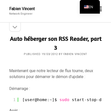
EN
open
Fabien Vincent
menu
Network Engineer
FR
open
Sidebar
sidebar
Auto héberger son RSS Reader, part
3
PUBLISHED 19/03/2012 BY FABIEN VINCENT
Maintenant que notre lecteur de flux tourne, deux
solutions pour démarrer le démon d’update :
Démarrage :
1
[user@home:~]$ 
sudo
start-stop-daem
Arrêt :