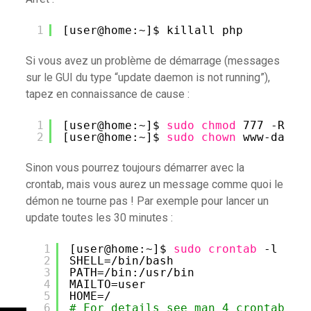
1
[user@home:~]$ killall php
Si vous avez un problème de démarrage (messages
sur le GUI du type “update daemon is not running”),
tapez en connaissance de cause :
1
[user@home:~]$ 
sudo
chmod
777 -R 
/v
2
[user@home:~]$ 
sudo
chown
www-data:
Sinon vous pourrez toujours démarrer avec la
crontab, mais vous aurez un message comme quoi le
démon ne tourne pas ! Par exemple pour lancer un
update toutes les 30 minutes :
1
[user@home:~]$ 
sudo
crontab
-l -u 
2
SHELL=
/bin/bash
3
PATH=
/bin
:
/usr/bin
4
MAILTO=user
5
HOME=/
6
# For details see man 4 crontabs