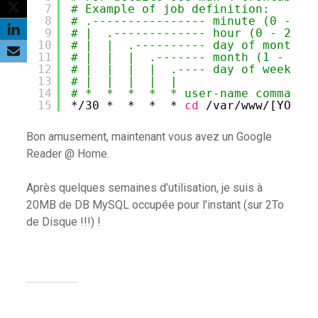
7
# Example of job definition:
8
# .---------------- minute (0 - 59
9
# |  .------------- hour (0 - 23)
10
# |  |  .---------- day of month (
11
# |  |  |  .------- month (1 - 12)
12
# |  |  |  |  .---- day of week (0
13
# |  |  |  |  |
14
# *  *  *  *  * user-name command 
15
*
/30
*  *  *  * 
cd
/var/www/
[YOUR_
Bon amusement, maintenant vous avez un Google
Reader @ Home.
Après quelques semaines d’utilisation, je suis à
20MB de DB MySQL occupée pour l’instant (sur 2To
de Disque !!!) !