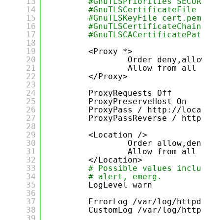
13
#GnuTLSPriorities SECURE:!
14
#GnuTLSCertificateFile cer
15
#GnuTLSKeyFile cert.pem
16
#GnuTLSCertificateChainFil
17
#GnuTLSCACertificatePath /
18
19
<Proxy *>
20
Order deny,allow
21
Allow from all
22
<
/Proxy
>
23
24
ProxyRequests Off
25
ProxyPreserveHost On
26
ProxyPass / http:
//localho
27
ProxyPassReverse / http:
//
28
29
<Location />
30
Order allow,deny
31
Allow from all
32
<
/Location
>
33
# Possible values include:
34
# alert, emerg.
35
LogLevel warn
36
37
ErrorLog 
/var/log/httpd/my
38
CustomLog 
/var/log/httpd/m
39