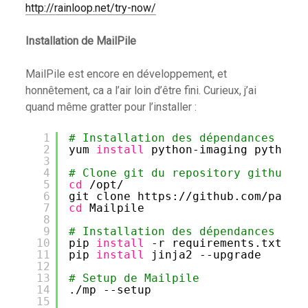
http://rainloop.net/try-now/
Installation de MailPile
MailPile est encore en développement, et
honnêtement, ca a l’air loin d’être fini. Curieux, j’ai
quand même gratter pour l’installer :
1
# Installation des dépendances (su
2
yum 
install
python-imaging python-
3
4
# Clone git du repository github
5
cd
/opt/
6
git clone https:
//github
.com
/pagek
7
cd
Mailpile
8
9
# Installation des dépendances pip
10
pip 
install
-r requirements.txt
11
pip 
install
jinja2 --upgrade
12
13
# Setup de Mailpile
14
.
/mp
--setup
15