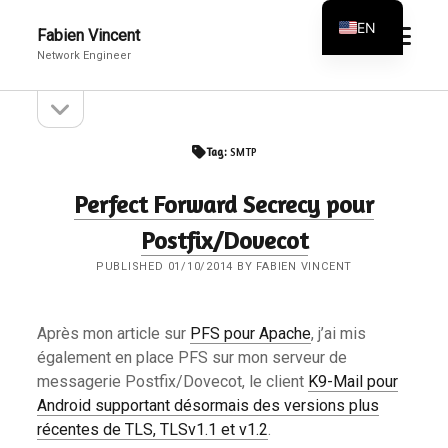
EN
open
Fabien Vincent
menu
Network Engineer
FR
open
Sidebar
sidebar
Tag:
SMTP
Perfect Forward Secrecy pour
Postfix/Dovecot
PUBLISHED 01/10/2014 BY FABIEN VINCENT
Après mon article sur
PFS pour Apache
, j’ai mis
également en place PFS sur mon serveur de
messagerie Postfix/Dovecot, le client
K9-Mail pour
Android supportant désormais des versions plus
récentes de TLS, TLSv1.1 et v1.2
.