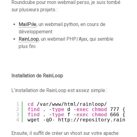
Roundcube pour mon webmail perso, je suis tombé
sur plusieurs projets :
MailPile
, un webmail python, en cours de
développement
RainLoop
, un webmail PHP/Ajax, qui semble
plus fini
Installation de RainLoop
L’installation de RainLoop est assez simple :
1
cd
/var/www/html/rainloop/
2
find
. -
type
d -
exec
chmod
777 {} ;
3
find
. -
type
f -
exec
chmod
666 {} ;
4
wget -qO- http:
//repository
.rainloo
Ensuite, il suffit de créer un vhost sur votre apache