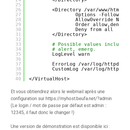
25
26
<Directory 
/var/www/html/r
27
Options -FollowSym
28
AllowOverride None
29
Order allow,deny
30
Deny from all
31
<
/Directory
>
32
33
# Possible values include:
34
# alert, emerg.
35
LogLevel warn
36
37
ErrorLog 
/var/log/httpd/my
38
CustomLog 
/var/log/httpd/m
39
40
<
/VirtualHost
>
Et vous obtiendrez alors le webmail après une
configuration sur https://myhost.beufa.net/?admin
(Le login / mot de passe par défaut est admin ::
12345, il faut donc le changer !)
Une version de démonstration est disponible ici :