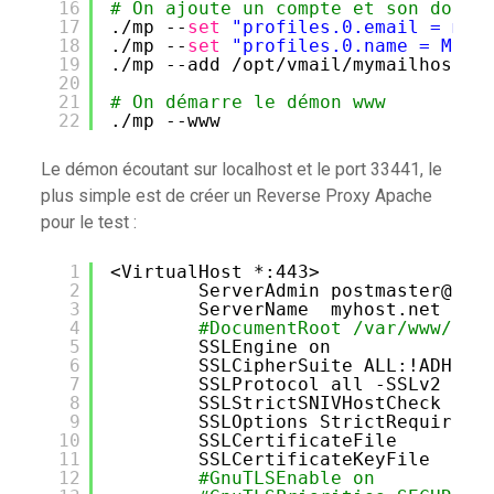
16
# On ajoute un compte et son dossi
17
.
/mp
--
set
"profiles.0.email = mym
18
.
/mp
--
set
"profiles.0.name = My N
19
.
/mp
--add 
/opt/vmail/mymailhost
.n
20
21
# On démarre le démon www
22
.
/mp
--www
Le démon écoutant sur localhost et le port 33441, le
plus simple est de créer un Reverse Proxy Apache
pour le test :
1
<VirtualHost *:443>
2
ServerAdmin postmaster@beu
3
ServerName  myhost.net
4
#DocumentRoot /var/www/htm
5
SSLEngine on
6
SSLCipherSuite ALL:!ADH:RC
7
SSLProtocol all -SSLv2
8
SSLStrictSNIVHostCheck on
9
SSLOptions StrictRequire
10
SSLCertificateFile      
/e
11
SSLCertificateKeyFile   
/e
12
#GnuTLSEnable on