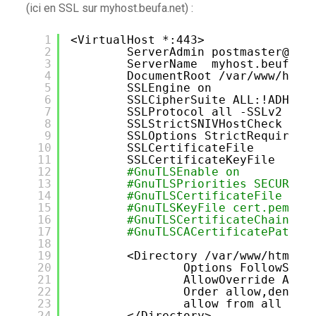
(ici en SSL sur myhost.beufa.net) :
1
<VirtualHost *:443>
2
ServerAdmin postmaster@beu
3
ServerName  myhost.beufa.n
4
DocumentRoot 
/var/www/html
5
SSLEngine on
6
SSLCipherSuite ALL:!ADH:RC
7
SSLProtocol all -SSLv2
8
SSLStrictSNIVHostCheck on
9
SSLOptions StrictRequire
10
SSLCertificateFile      
/e
11
SSLCertificateKeyFile   
/e
12
#GnuTLSEnable on
13
#GnuTLSPriorities SECURE:!
14
#GnuTLSCertificateFile cer
15
#GnuTLSKeyFile cert.pem
16
#GnuTLSCertificateChainFil
17
#GnuTLSCACertificatePath /
18
19
<Directory 
/var/www/html/r
20
Options FollowSymL
21
AllowOverride All
22
Order allow,deny
23
allow from all
24
<
/Directory
>