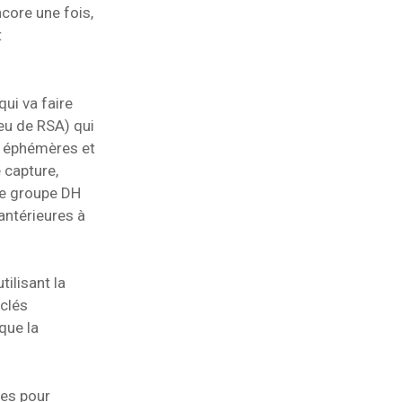
core une fois,
t
qui va faire
eu de RSA) qui
nt éphémères et
 capture,
 le groupe DH
antérieures à
tilisant la
clés
que la
es pour