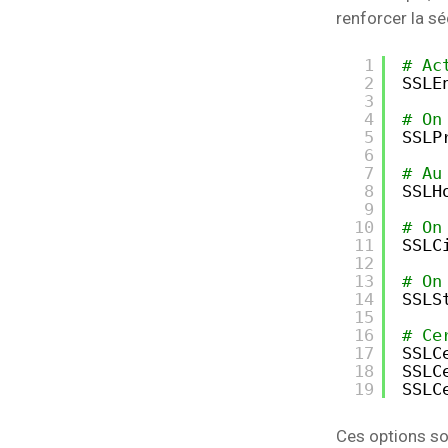
renforcer la s
1
# Ac
2
SSLE
3
4
# On
5
SSLP
6
7
# Au
8
SSLH
9
10
# On
11
SSLC
12
13
# On
14
SSLS
15
16
# Ce
17
SSLC
18
SSLC
19
SSLC
Ces options so