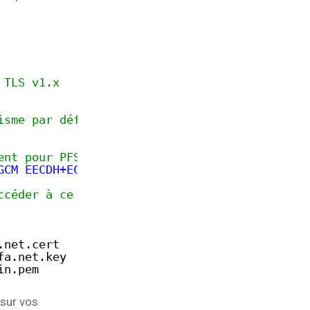
 TLS v1.x
isme par défaut), on privilégie les suites pr
ent pour PFS
GCM EECDH+ECDSA+SHA384 EECDH+ECDSA+SHA256 EEC
ccéder à ce vhost
.net.cert
fa
.net.key
in
.pem
 sur vos