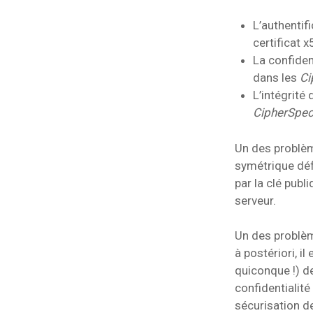
L’authentif
certificat x
La confiden
dans les
Ci
L’intégrité
CipherSpe
Un des problèm
symétrique déf
par la clé publ
serveur.
Un des problème
à postériori, i
quiconque !) de
confidentialit
sécurisation 