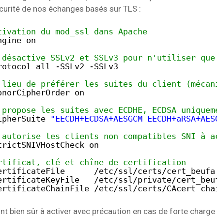
écurité de nos échanges basés sur TLS :
tivation du mod_ssl dans Apache
ngine on
 désactive SSLv2 et SSLv3 pour n'utiliser que
rotocol all -SSLv2 -SSLv3
 lieu de préférer les suites du client (mécan
onorCipherOrder on
 propose les suites avec ECDHE, ECDSA uniquem
ipherSuite 
"EECDH+ECDSA+AESGCM EECDH+aRSA+AES
 autorise les clients non compatibles SNI à a
trictSNIVHostCheck on
rtificat, clé et chîne de certification
ertificateFile      
/etc/ssl/certs/cert_beufa
ertificateKeyFile   
/etc/ssl/private/cert_beu
ertificateChainFile 
/etc/ssl/certs/CAcert_cha
nt bien sûr à activer avec précaution en cas de forte charge