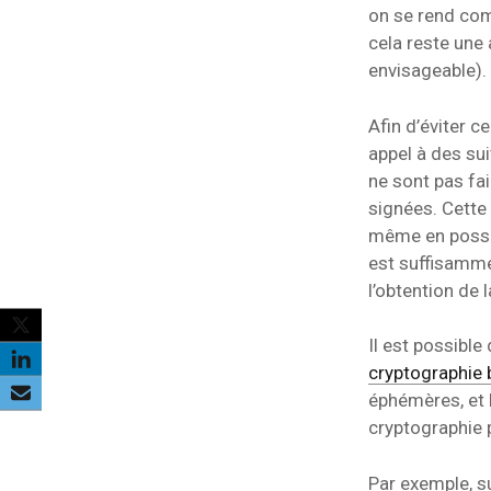
on se rend comp
cela reste une 
envisageable).
Afin d’éviter ce
appel à des su
ne sont pas fai
signées. Cette 
même en posses
est suffisamme
l’obtention de l
Il est possibl
cryptographie 
éphémères, et E
cryptographie p
Par exemple, su