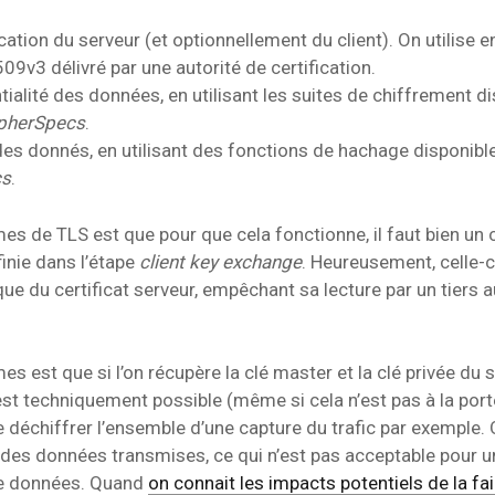
WebApplis
WebMail
Upload
Windows
ication du serveur (et optionnellement du client). On utilise e
509v3 délivré par une autorité de certification.
tialité des données, en utilisant les suites de chiffrement d
pherSpecs
.
 des donnés, en utilisant des fonctions de hachage disponibl
cs
.
es de TLS est que pour que cela fonctionne, il faut bien un 
inie dans l’étape
client key exchange
. Heureusement, celle-c
ique du certificat serveur, empêchant sa lecture par un tiers a
s est que si l’on récupère la clé master et la clé privée du
l est techniquement possible (même si cela n’est pas à la por
 déchiffrer l’ensemble d’une capture du trafic par exemple. O
é des données transmises, ce qui n’est pas acceptable pour 
de données. Quand
on connait les impacts potentiels de la fa