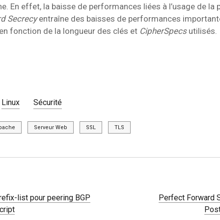
. En effet, la baisse de performances liées à l’usage de la 
rd Secrecy
entraîne des baisses de performances importantes
n fonction de la longueur des clés et
CipherSpecs
utilisés.
Linux
Sécurité
pache
Serveur Web
SSL
TLS
refix-list pour peering BGP
Perfect Forward 
cript
Post