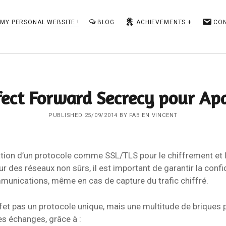
MY PERSONAL WEBSITE !
BLOG
ACHIEVEMENTS
CO
TAGS
fect Forward Secrecy pour Ap
BGP
Apache
cisco
fail2ban
as-path-set
PUBLISHED 25/09/2014 BY FABIEN VINCENT
Flux RSS
Google
Google Reader
IOS-XR
Linux
IMAP
IOS
iptables
LaBox
Mail
Network
isation d’un protocole comme SSL/TLS pour le chiffrement et 
Numéricable
Perl
Reader
netflow
 des réseaux non sûrs, il est important de garantir la confid
route policy
ROA
Roundcube
route map
munications, même en cas de capture du trafic chiffré.
Routinator
ROV
rpki
RSS
RTR
RPL
Rsyslog
ffet pas un protocole unique, mais une multitude de briques 
Securité
self-hosting
Serveur Web
es échanges, grâce à :
SMTP
SSL
Tiny Tiny RSS
TLS
syslog
tvheadend
ubuntu