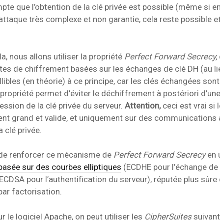
te que l’obtention de la clé privée est possible (même si en
attaque très complexe et non garantie, cela reste possible e
la, nous allons utiliser la propriété
Perfect Forward Secrecy,
ites de chiffrement basées sur les échanges de clé DH (au li
llibles (en théorie) à ce principe, car les clés échangées so
propriété permet d’éviter le déchiffrement à postériori d’une
sion de la clé privée du serveur.
Attention,
ceci est vrai si
nt grand et valide, et uniquement sur des communications 
a clé privée.
e de renforcer ce mécanisme de
Perfect Forward Secrecy
en u
basée sur des courbes elliptiques
(ECDHE pour l’échange de 
CDSA pour l’authentification du serveur), réputée plus sûre 
ar factorisation.
r le logiciel Apache, on peut utiliser les
CipherSuites
suivant