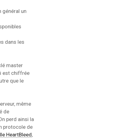
n général un
isponibles
es dans les
clé master
i est chiffrée
utre que le
 serveur, même
té de
n perd ainsi la
un protocole de
ille HeartBleed
,