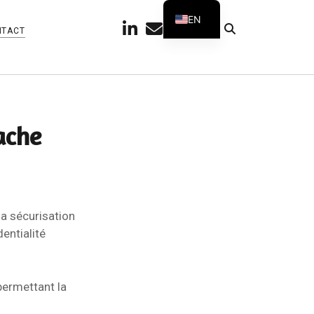
EN
linkedin
email
github
telegram
NTACT
FR
ache
la sécurisation
entialité
permettant la