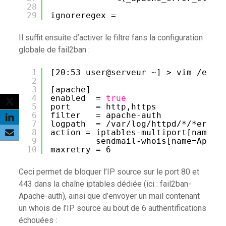
28
29
ignoreregex =
Il suffit ensuite d’activer le filtre fans la configuration
globale de fail2ban :
1
[20:53 user@serveur ~] > vim 
/etc/
2
3
[apache]
4
enabled  = 
true
5
port     = http,https
6
filter   = apache-auth
7
logpath  = 
/var/log/httpd/
*/*error
8
action = iptables-multiport[name=A
9
sendmail-whois[name=Apach
10
maxretry = 6
Ceci permet de bloquer l’IP source sur le port 80 et
443 dans la chaîne iptables dédiée (ici : fail2ban-
Apache-auth), ainsi que d’envoyer un mail contenant
un whois de l’IP source au bout de 6 authentifications
échouées :