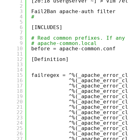
1
[20:18 user@server ~] > vim 
/etc/f
2
3
Fail2Ban apache-auth filter
4
#
5
6
[INCLUDES]
7
8
# Read common prefixes. If any cus
9
# apache-common.local
10
before = apache-common.conf
11
12
[Definition]
13
14
15
failregex = ^%(_apache_error_clien
16
^%(_apache_error_clien
17
^%(_apache_error_clien
18
^%(_apache_error_clien
19
^%(_apache_error_clien
20
^%(_apache_error_clien
21
^%(_apache_error_clien
22
^%(_apache_error_clien
23
^%(_apache_error_clien
24
^%(_apache_error_clien
25
^%(_apache_error_clien
26
^%(_apache_error_clien
27
^%(_apache_error_clien