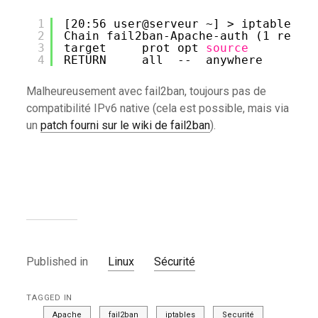
1
[20:56 user@serveur ~] > iptables -
2
Chain fail2ban-Apache-auth (1 refer
3
target     prot opt 
source
4
RETURN     all  --  anywhere       
Malheureusement avec fail2ban, toujours pas de
compatibilité IPv6 native (cela est possible, mais via
un
patch fourni sur le wiki de fail2ban
).
Published in
Linux
Sécurité
TAGGED IN
Apache
fail2ban
iptables
Securité