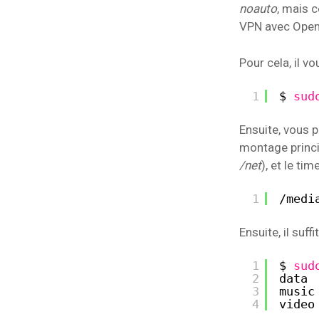
noauto
, mais 
VPN avec OpenV
Pour cela, il vo
1
$ 
sud
Ensuite, vous p
montage princip
/net
), et le t
1
/medi
Ensuite, il suf
1
$ 
sud
2
data 
3
music
4
video