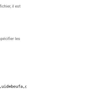
hier, il est
pécifier les
,uid=beufa,gid=
users
,credentials=
/etc/auto
.au