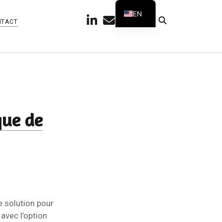
EN
linkedin
email
github
telegram
NTACT
FR
ue de
e solution pour
 avec l’option