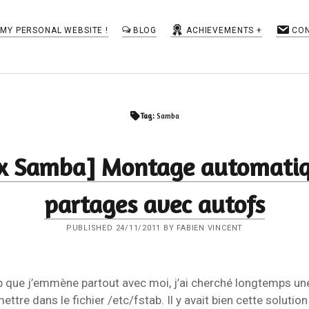
MY PERSONAL WEBSITE !
BLOG
ACHIEVEMENTS
CO
TAGS
Tag:
Samba
BGP
Apache
cisco
fail2ban
as-path-set
ux Samba] Montage automatiq
Flux RSS
Google
Google Reader
IOS-XR
Linux
IMAP
IOS
iptables
LaBox
Mail
partages avec autofs
Network
Numéricable
Perl
Reader
netflow
PUBLISHED 24/11/2011 BY FABIEN VINCENT
route policy
ROA
Roundcube
route map
Routinator
ROV
rpki
RSS
RTR
RPL
Rsyslog
p que j’emmène partout avec moi, j’ai cherché longtemps un
Securité
self-hosting
Serveur Web
ettre dans le fichier /etc/fstab. Il y avait bien cette solution
SMTP
SSL
Tiny Tiny RSS
TLS
syslog
tvheadend
ubuntu