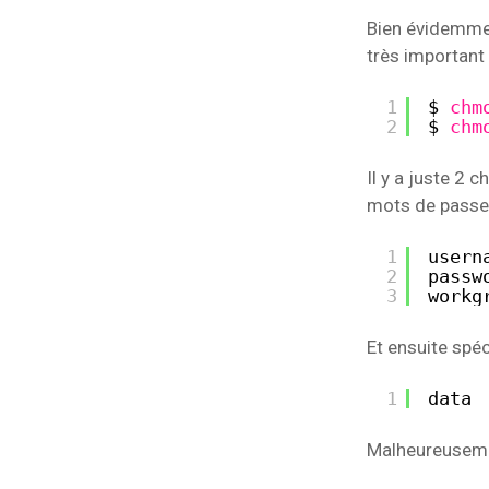
Bien évidemmen
très important
1
$ 
chm
2
$ 
chm
Il y a juste 2 
mots de passes
1
usern
2
passw
3
workg
Et ensuite spéc
1
data 
Malheureusemen