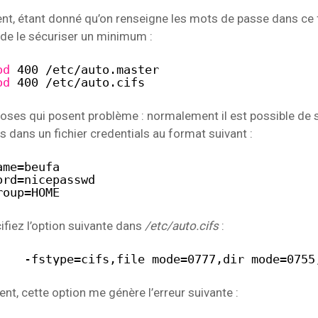
t, étant donné qu’on renseigne les mots de passe dans ce fic
 de le sécuriser un minimum :
od
400 
/etc/auto
.master
od
400 
/etc/auto
.cifs
choses qui posent problème : normalement il est possible de s
 dans un fichier credentials au format suivant :
ame=beufa
ord=nicepasswd
roup=HOME
ifiez l’option suivante dans
/etc/auto.cifs
:
    -fstype=cifs,file_mode=0777,dir_mode=0755
t, cette option me génère l’erreur suivante :