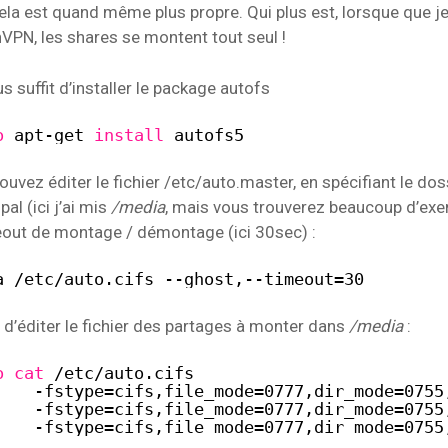
cela est quand même plus propre. Qui plus est, lorsque que 
WebApplis
WebMail
Upload
Windows
PN, les shares se montent tout seul !
us suffit d’installer le package autofs
o
apt-get 
install
autofs5
ouvez éditer le fichier /etc/auto.master, en spécifiant le dos
al (ici j’ai mis
/media
, mais vous trouverez beaucoup d’ex
imeout de montage / démontage (ici 30sec) :
a
/etc/auto
.cifs --ghost,--timeout=30
fit d’éditer le fichier des partages à monter dans
/media
:
o
cat
/etc/auto
.cifs
    -fstype=cifs,file_mode=0777,dir_mode=0755
    -fstype=cifs,file_mode=0777,dir_mode=0755
    -fstype=cifs,file_mode=0777,dir_mode=0755