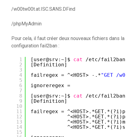
/w00tw00t.at.ISC.SANS.DFind
/phpMyAdmin
Pour cela, il faut créer deux nouveaux fichiers dans la
configuration fail2ban :
1
[user@srv:~]$ 
cat
/etc/fail2ban/fi
2
[Definition]
3
4
failregex = ^<HOST> -.*
"GET /w00tw
5
6
ignoreregex =
7
8
[user@srv:~]$ 
cat
/etc/fail2ban/fi
9
[Definition]
10
11
failregex = ^<HOST>.*GET.*(?i)phpm
12
^<HOST>.*GET.*(?i)pma.
13
^<HOST>.*GET.*(?i)mysq
14
^<HOST>.*GET.*(?i)setu
15