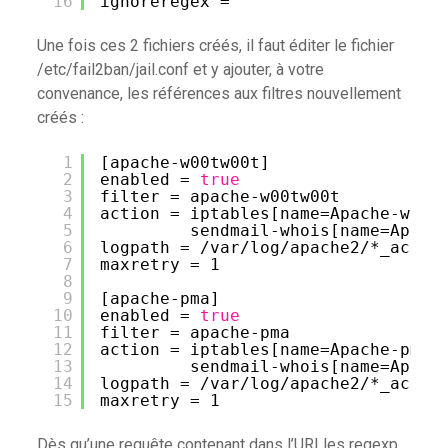
16
ignoreregex =
Une fois ces 2 fichiers créés, il faut éditer le fichier
/etc/fail2ban/jail.conf et y ajouter, à votre
convenance, les références aux filtres nouvellement
créés :
1
[apache-w00tw00t]
2
enabled = 
true
3
filter = apache-w00tw00t
4
action = iptables[name=Apache-w00t
5
sendmail-whois[name=Apach
6
logpath = 
/var/log/apache2/
*_acces
7
maxretry = 1
8
9
[apache-pma]
10
enabled = 
true
11
filter = apache-pma
12
action = iptables[name=Apache-pma,
13
sendmail-whois[name=Apach
14
logpath = 
/var/log/apache2/
*_acces
15
maxretry = 1
Dès qu’une requête contenant dans l’URI les regexp