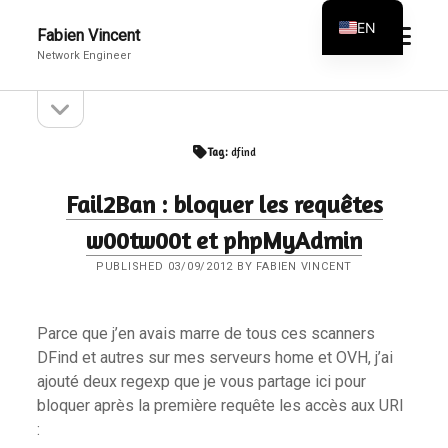
EN
open
Fabien Vincent
menu
Network Engineer
FR
open
Sidebar
sidebar
Tag:
dfind
Fail2Ban : bloquer les requêtes
w00tw00t et phpMyAdmin
PUBLISHED 03/09/2012 BY FABIEN VINCENT
Parce que j’en avais marre de tous ces scanners
DFind et autres sur mes serveurs home et OVH, j’ai
ajouté deux regexp que je vous partage ici pour
bloquer après la première requête les accès aux URI
: