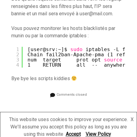
renseignées dans les filtres plus haut, l’IP sera
bannie et un mail sera envoyé à user@mail.com.
Vous pouvez monitorer les hosts blacklistés par
munin ou par la commande iptables :
1
[user@srv:~]$ 
sudo
iptables -L fail
2
Chain fail2ban-Apache-pma (1 refere
3
num  target     prot opt 
source
4
1    RETURN     all  --  anywhere  
Bye bye les scripts kiddies
Comments closed
This website uses cookies to improve your experience.
X
We'll assume you accept this policy as long as you are
Powered by WP on OVH Instance
using this website
Accept
View Policy