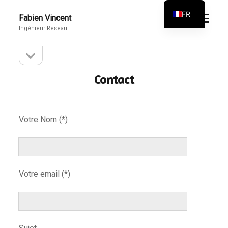
FR
open
Fabien Vincent
menu
Ingénieur Réseau
EN
open
Sidebar
sidebar
Contact
Votre Nom (*)
Votre email (*)