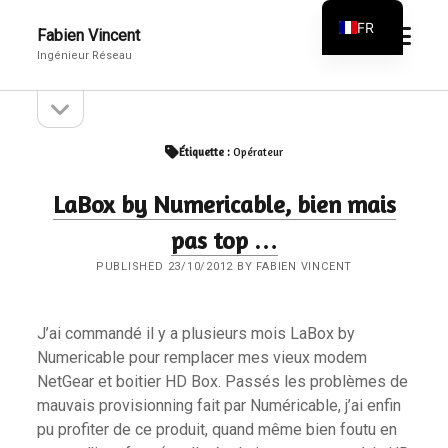
FR
open
Fabien Vincent
menu
Ingénieur Réseau
EN
open
Sidebar
sidebar
Étiquette :
Opérateur
LaBox by Numericable, bien mais
pas top …
PUBLISHED 23/10/2012 BY FABIEN VINCENT
J’ai commandé il y a plusieurs mois LaBox by
Numericable pour remplacer mes vieux modem
NetGear et boitier HD Box. Passés les problèmes de
mauvais provisionning fait par Numéricable, j’ai enfin
pu profiter de ce produit, quand même bien foutu en