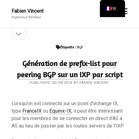
FR
open
Fabien Vincent
menu
Ingénieur Réseau
EN
open
Sidebar
sidebar
Étiquette :
BGP
Génération de prefix-list pour
peering BGP sur un IXP par script
PUBLISHED 02/09/2014 BY FABIEN VINCENT
Lorsqu’on est connecté sur un point d’échange IX,
type
FranceIX
ou
Equinix-IX
, il peut être intéressant
pour les membres de se connecter en direct d’AS à
AS au lieu de passer par les routes servers de l’IXP.