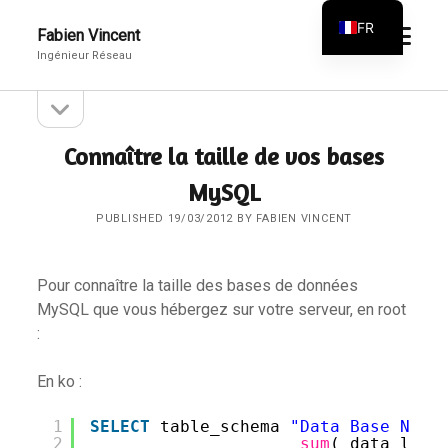
FR
open
Fabien Vincent
menu
Ingénieur Réseau
EN
open
Sidebar
sidebar
Connaître la taille de vos bases
MySQL
PUBLISHED 19/03/2012 BY FABIEN VINCENT
Pour connaître la taille des bases de données
MySQL que vous hébergez sur votre serveur, en root
:
En ko :
1
SELECT
table_schema 
"Data Base Name
2
sum
( data_leng