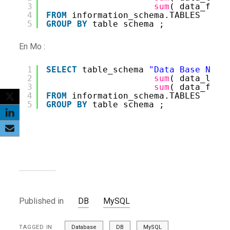
3
sum
( data_free
4
FROM
information_schema.TABLES 
5
GROUP
BY
table_schema ;
En Mo :
1
SELECT
table_schema 
"Data Base Name
2
sum
( data_leng
3
sum
( data_free
4
FROM
information_schema.TABLES 
5
GROUP
BY
table_schema ;
Published in
DB
MySQL
TAGGED IN
Database
DB
MySQL